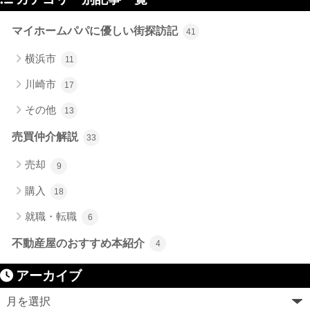
マイホームパパに優しい街探訪記
41
横浜市
11
川崎市
17
その他
13
売買仲介解説
33
売却
9
購入
18
就職・転職
6
不動産屋のおすすめ本紹介
4
アーカイブ