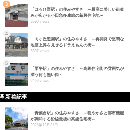
3
「はるひ野駅」の住みやすさ ～最高に美しい街並
みが広がる小田急多摩線の新興住宅地～
3690 views
4
「向ヶ丘遊園駅」の住みやすさ ～再開発で堅調な
地価上昇を見せるドラえもんの街～
3607 views
5
「栗平駅」の住みやすさ ～高級住宅街の雰囲気が
漂う何も無い街～
3460 views
新着記事
「青葉台駅」の住みやすさ ～穏やかさと都市機能
が調和する沿線最後の高級住宅街～
2023年12月21日