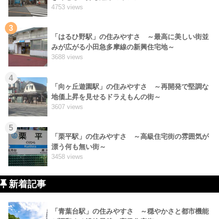
4753 views
3
「はるひ野駅」の住みやすさ ～最高に美しい街並
みが広がる小田急多摩線の新興住宅地～
3688 views
4
「向ヶ丘遊園駅」の住みやすさ ～再開発で堅調な
地価上昇を見せるドラえもんの街～
3607 views
5
「栗平駅」の住みやすさ ～高級住宅街の雰囲気が
漂う何も無い街～
3458 views
新着記事
「青葉台駅」の住みやすさ ～穏やかさと都市機能