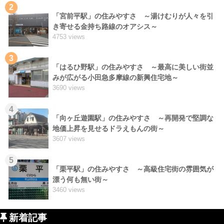
2
「宮前平駅」の住みやすさ ～湯けむりが人々を引
き寄せる金持ち路線のオアシス～
4753 views
3
「はるひ野駅」の住みやすさ ～最高に美しい街並
みが広がる小田急多摩線の新興住宅地～
3690 views
4
「向ヶ丘遊園駅」の住みやすさ ～再開発で堅調な
地価上昇を見せるドラえもんの街～
3607 views
5
「栗平駅」の住みやすさ ～高級住宅街の雰囲気が
漂う何も無い街～
3460 views
新着記事