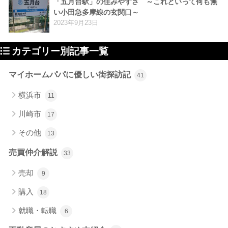
「五月台駅」の住みやすさ ～これといって何も無
い小田急多摩線の玄関口～
2023年9月23日
カテゴリー別記事一覧
マイホームパパに優しい街探訪記
41
横浜市
11
川崎市
17
その他
13
売買仲介解説
33
売却
9
購入
18
就職・転職
6