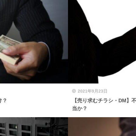
2021年9月23日
け？
【売り求むチラシ・DM】
当か？