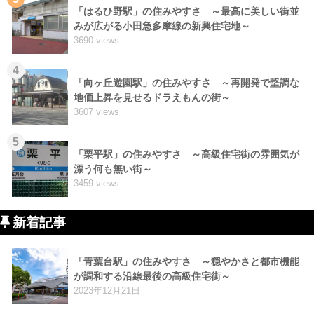
「はるひ野駅」の住みやすさ ～最高に美しい街並
みが広がる小田急多摩線の新興住宅地～
3690 views
4
「向ヶ丘遊園駅」の住みやすさ ～再開発で堅調な
地価上昇を見せるドラえもんの街～
3607 views
5
「栗平駅」の住みやすさ ～高級住宅街の雰囲気が
漂う何も無い街～
3459 views
新着記事
「青葉台駅」の住みやすさ ～穏やかさと都市機能
が調和する沿線最後の高級住宅街～
2023年12月21日